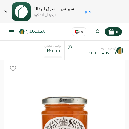
سبينس - تسوق البقالة
فتح
ديجيتال آند كود
EN
0
توصيل مجاني
عر
EN
اللغة
توصيل اليوم
0.00
10:00 – 12:00
UAE
KSA