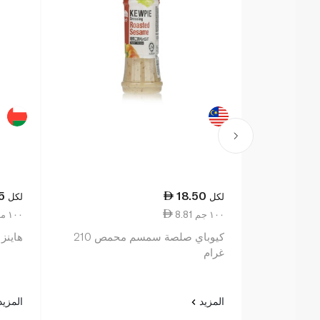
5
18.50
لكل
لكل
8.81 ١٠٠ جم
10.11 ١٠٠ مل
كيوباي صلصة سمسم محمص 210
هاينز ص
غرام
المزيد
المزي