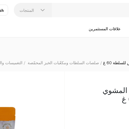
المنتجات
sh
عر
N
علاقات المستثمرين
سلطة 60 غ
صلصات السلطات ومكعّبات الخبز المحمّصة
التغميسات وا
 المشوي