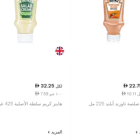
32.25
22.7
لكل
7.59 ١٠٠ جم
لصة ثاوزند أيلند 225 مل
هاينز كريم سلطة الأصلية 425 غرام
د
المزيد