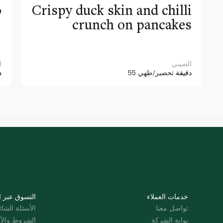
o
Crispy duck skin and chilli
crunch on pancakes
الصيني
ا
55 دقيقة
تحضير/طهي
0
خدمات العملاء
التسوق عبر ا
تواصل معنا
الأسئلة الشائ
بوابة الشركة
الشروط والأ