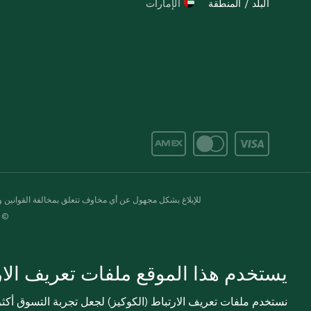
البلد / المنطقة
الإمارات
للإبلاغ بشكل مجهول عن أي مخاوف تتعلق بمخالفة القوانين وال
© 2020-2026 سبينس. كل الحقوق محفو
يستخدم هذا الموقع ملفات تعريف الارت
نستخدم ملفات تعريف الارتباط (الكوكيز) لجعل تجربة التسوق أك