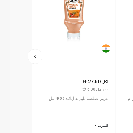
22.25
27.50
لكل
لكل
6.88 ١٠٠ مل
9.89 ١٠٠ مل
هاينز صلصة ثاوزند ايلاند 400 مل
هاينز صوص سل
225 مل
المزيد
المزيد