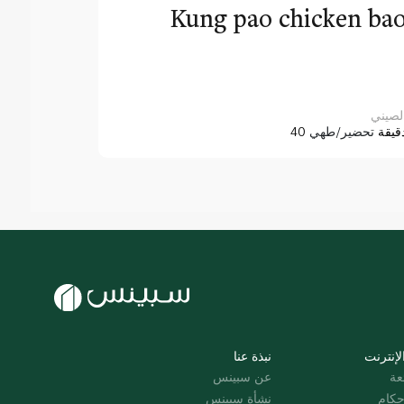
Kung pao chicken ba
لصيني
4 دقيقة
تحضير/طهي
لإنترنت
نبذة عنا
عة
عن سبينس
حكام
نشأة سبينس