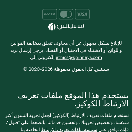
للإبلاغ بشكل مجهول عن أي مخاوف تتعلق بمخالفة القوانين
واللوائح أو الاشتباه في الاحتيال أو الفساد، يرجى إرسال بريد
ethics@spinneys.com
إلكتروني إلى
© 2020-2026 سبينس. كل الحقوق محفوظة
يستخدم هذا الموقع ملفات تعريف
الارتباط الكوكيز.
نستخدم ملفات تعريف الارتباط (الكوكيز) لجعل تجربة التسوق أكثر
سلاسة، وتخصيص تجربتك، وتحسين خدماتنا. بالضغط على "قبول"،
فإنك توافق على
سياسة ملفات تعريف الارتباط
الخاصة بنا.