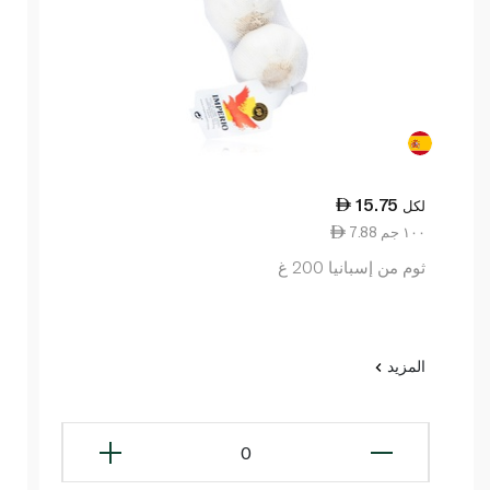
15.75
لكل
7.88 ١٠٠ جم
ثوم من إسبانيا 200 غ
المزيد
0