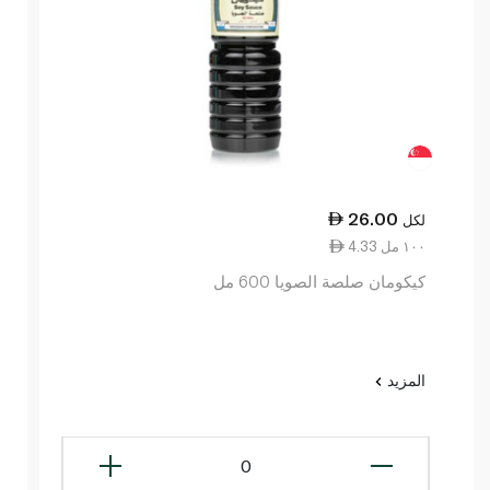
26.00
لكل
4.33 ١٠٠ مل
كيكومان صلصة الصويا 600 مل
المزيد
0