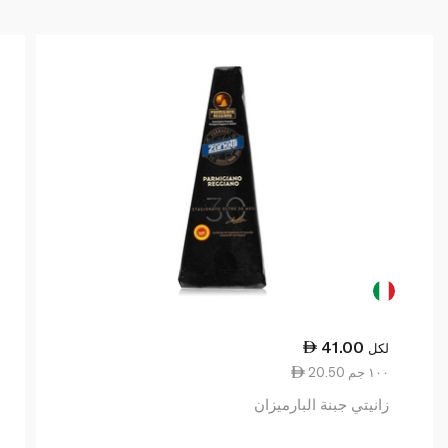
41.00
لكل
20.50 ١٠٠ جم
زانيتي جبنة البارميزان