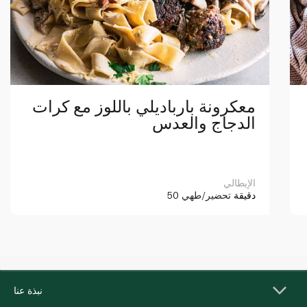
معكرونة بارباديلي باللوز مع كرات
الدجاج والعدس
الإيطالي
50 دقيقة
تحضير/طهي
نبذة عنا