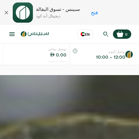
سبينس - تسوق البقالة
فتح
ديجيتال آند كود
EN
0
توصيل مجاني
عر
EN
اللغة
توصيل اليوم
0.00
10:00 – 12:00
UAE
KSA