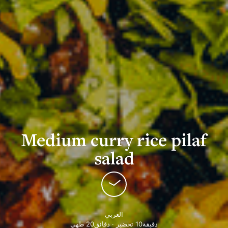
Medium curry rice pilaf
salad
العربي
دقيقة10 تحضير · دقائق20 طهي