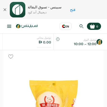
سبينس - تسوق البقالة
فتح
ديجيتال آند كود
EN
0
توصيل مجاني
عر
EN
اللغة
توصيل اليوم
0.00
10:00 – 12:00
UAE
KSA