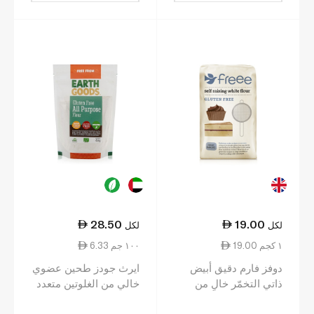
28.50
19.00
لكل
لكل
19.00 ١ كجم
6.33 ١٠٠ جم
دوفز فارم دقيق أبيض
ايرث جودز طحين عضوي
ذاتي التخمّر خالٍ من
خالي من الغلوتين متعدد
الغلوتين 1 كلغ
الاستعمالات 450 غرام