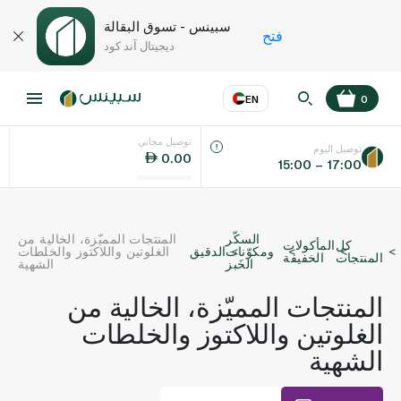
سبينس - تسوق البقالة
فتح
ديجيتال آند كود
EN
0
توصيل مجاني
عر
EN
اللغة
توصيل اليوم
0.00
15:00 – 17:00
UAE
السكّر
المنتجات المميّزة، الخالية من
كل
المأكولات
KSA
ومكوّنات
الدقيق
الغلوتين واللاكتوز والخلطات
المنتجات
الخفيفة
الخَبز
الشهية
المنتجات المميّزة، الخالية من
الغلوتين واللاكتوز والخلطات
الشهية