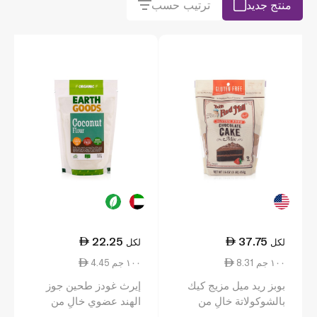
منتج جديد
ترتيب حسب
22.25
37.75
لكل
لكل
8.31 ١٠٠ جم
4.45 ١٠٠ جم
بوبز ريد ميل مزيج كيك
إيرث غودز طحين جوز
بالشوكولاتة خالٍ من
الهند عضوي خالٍ من
الغلوتين 454 غ
الغلوتين 500 غ