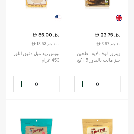
86.00
23.75
لكل
لكل
3.67 ١٠ جم
18.53 ١٠٠ جم
ويتروز لوف لايف طحين
بوبس ريد ميل دقيق اللوز
خبز مالت بالبذور 1.5 كغ
453 غرام
0
0