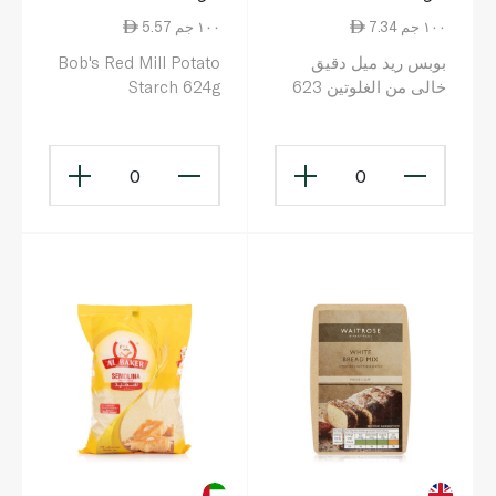
7.34 ١٠٠ جم
5.57 ١٠٠ جم
بوبس ريد ميل دقيق
Bob's Red Mill Potato
خالى من الغلوتين 623
Starch 624g
غرام
0
0