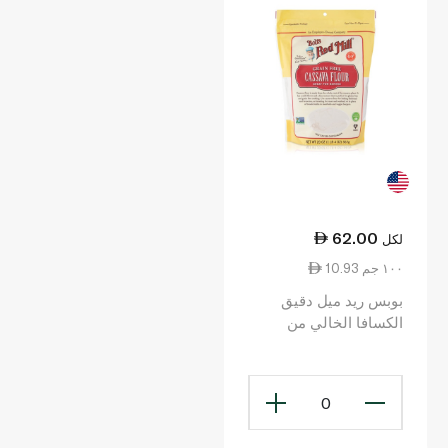
62.00
لكل
10.93 ١٠٠ جم
بوبس ريد ميل دقيق
الكسافا الخالي من
الغلوتين 567 غرام
0