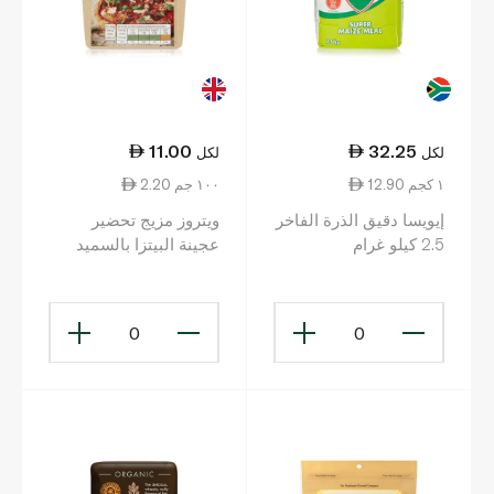
11.00
32.25
لكل
لكل
12.90 ١ كجم
2.20 ١٠٠ جم
إيويسا دقيق الذرة الفاخر
ويتروز مزيج تحضير
2.5 كيلو غرام
عجينة البيتزا بالسميد
500 غ
0
0