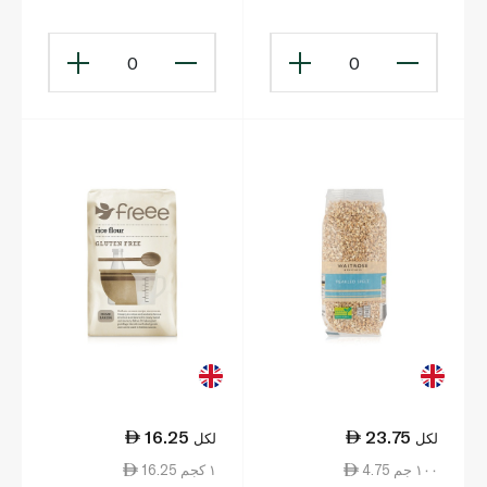
0
0
16.25
23.75
لكل
لكل
4.75 ١٠٠ جم
16.25 ١ كجم