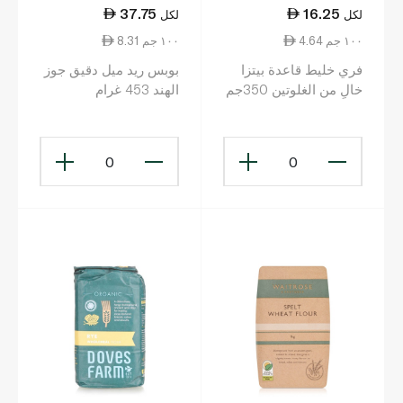
37.75
16.25
لكل
لكل
4.64 ١٠٠ جم
8.31 ١٠٠ جم
فري خليط قاعدة بيتزا
بوبس ريد ميل دقيق جوز
خالٍ من الغلوتين 350جم
الهند 453 غرام
0
0