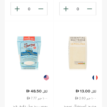
0
0
48.50
13.00
لكل
لكل
2.60 ١٠٠ جم
7.77 ١٠٠ جم
ويتروز إسينشال سميد
بوبس ريد ميل دقيق خبز