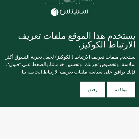
للإبلاغ بشكل مجهول عن أي مخاوف تتعلق بمخالفة القوانين
يستخدم هذا الموقع ملفات تعريف
واللوائح أو الاشتباه في الاحتيال أو الفساد، يرجى إرسال بريد
الارتباط الكوكيز.
ethics@spinneys.com
إلكتروني إلى
© 2020-2026 سبينس. كل الحقوق محفوظة
نستخدم ملفات تعريف الارتباط (الكوكيز) لجعل تجربة التسوق أكثر
سلاسة، وتخصيص تجربتك، وتحسين خدماتنا. بالضغط على "قبول"،
فإنك توافق على
سياسة ملفات تعريف الارتباط
الخاصة بنا.
Filters
موافقة
رفض