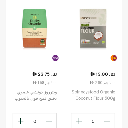
23.75
13.00
لكل
لكل
2.60 ١٠٠ جم
1.58 ١٠٠ جم
Spinneysfood Organic
ويترروز دوتشي عضوي
Coconut Flour 500g
دقيق قمح قوي بالحبوب
المملّتة 1.5 كغ
0
0