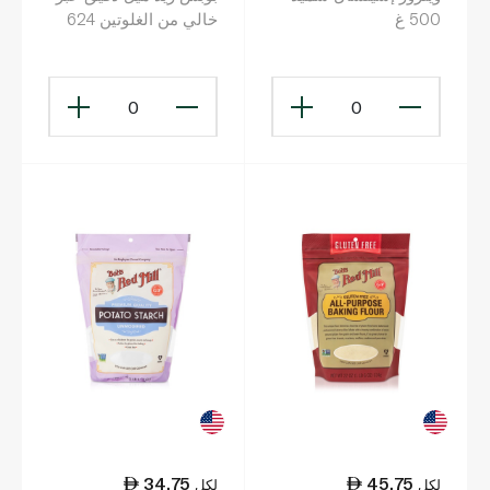
500 غ
خالي من الغلوتين 624
غرام
0
0
34.75
45.75
لكل
لكل