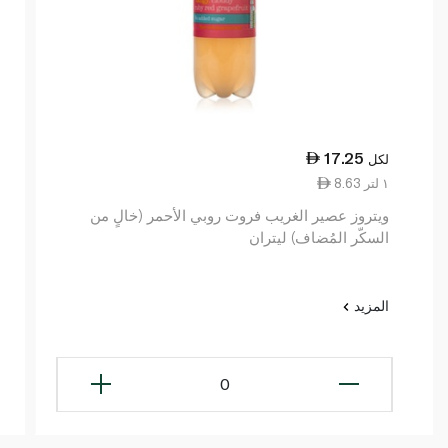
17.25
لكل
8.63 ١ لتر
ويتروز عصير الغريب فروت روبي الأحمر (خالٍ من
السكّر المُضاف) ليتران
المزيد
0