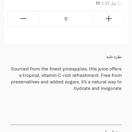
2.33 ١٠٠ مل
0
نظرة عامة
Sourced from the finest pineapples, this juice offers
a tropical, vitamin C-rich refreshment. Free from
preservatives and added sugars, it's a natural way to
hydrate and invigorate.