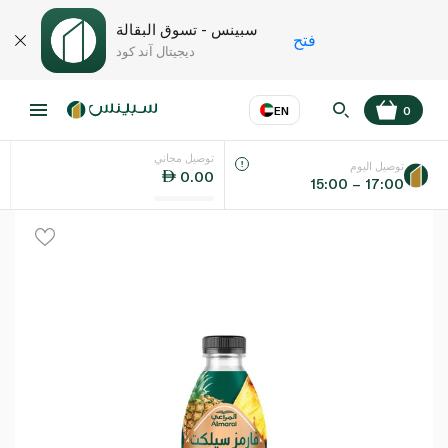
سبينس - تسوق البقالة
فتح
ديجيتال آند كود
EN
0
توصيل مجاني
عر
EN
اللغة
توصيل اليوم
0.00
15:00 – 17:00
UAE
KSA