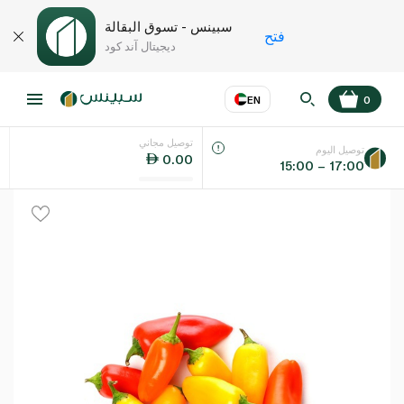
سبينس - تسوق البقالة
فتح
ديجيتال آند كود
EN
0
توصيل مجاني
عر
EN
اللغة
توصيل اليوم
0.00
15:00 – 17:00
UAE
KSA