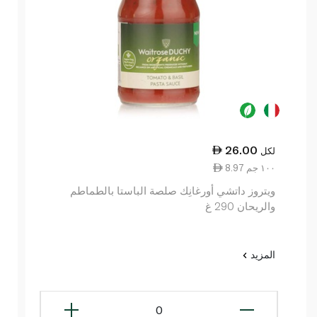
26.00
لكل
8.97 ١٠٠ جم
ويتروز داتشي أورغانِك صلصة الباستا بالطماطم
والريحان 290 غ
المزيد
0