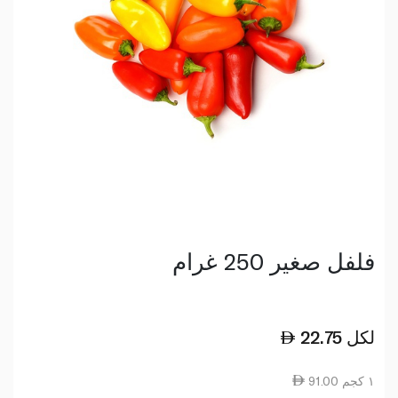
فلفل صغير 250 غرام
لكل
22.75
91.00 ١ كجم