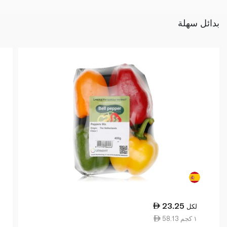
بدائل سهلة
23.25
لكل
58.13 ١ كجم