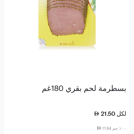
بسطرمة لحم بقري 180غم
لكل
21.50
11.94 ١٠٠ جم