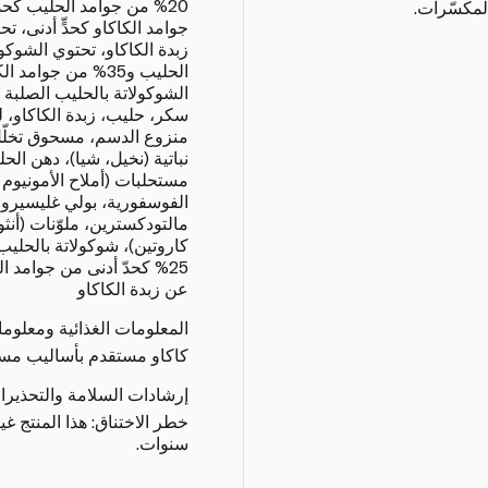
لمكسّرات.
جوامد الكاكاو كحدٍّ أدنى، ت
الحليب و35% من جوا
الشوكولاتة بالحليب الصلب
سكر، حليب، زبدة الكاكاو، 
منزوع الدسم، مسحوق تخلّل
نباتية (نخيل، شيا)، دهن الحل
مستحلبات (أملاح الأمونيوم
الفوسفورية، بولي غليسيرول
مالتودكسترين، ملوّنات (أنثوس
25% كحدّ أدنى من جوامد ا
عن زبدة الكاكاو
المعلومات الغذائية ومعلوم
كاكاو مستقدم بأساليب مستد
إرشادات السلامة والتحذيرا
سنوات.