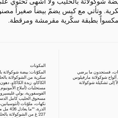
بيضة شوكولاتة بالحليب ولا أشهى تحتوي عل
ة. وتأتي مع كيس يضمّ بيضاً صغيراً مصنوع
مكسواً بطبقة سكّرية مقرمشة ومرقطة.
المكونات
لويات، فستجدون ما يرضي
المكوّنات: بيضة شوكولاتة 
 ألواح شوكولاتة مارفيلوس
ً إلى تشكيلة شوكولاتة
الكاكاو، زبدة الكاكاو، دهون 
مستحلبات (أملاح الأمونيوم
الفوسفورية، بولي غليسيرول
مسحوق الحليب كامل الدسم،
نكهات، ملوّنات (أنثوسيانين
الذرة، *
227 غ من الشوكولاتة بال