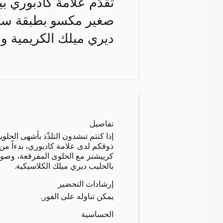
تقدّم علامة كادبوري 
صغير مكسو بطبقة سكري
ديري ميلك الكريمية و
تفاصيل
إذا كنتم تنشدون التلذّذ بأشهى الح
ذوقكم لدى علامة كادبوري، بدءاً من
كرييشنز مع الحلوى المفرقعة، وصولا
بالحليب ديري ميلك الكلاسيكية.
إرشادات التحضير
يمكن تناوله على الفور.
الحساسية