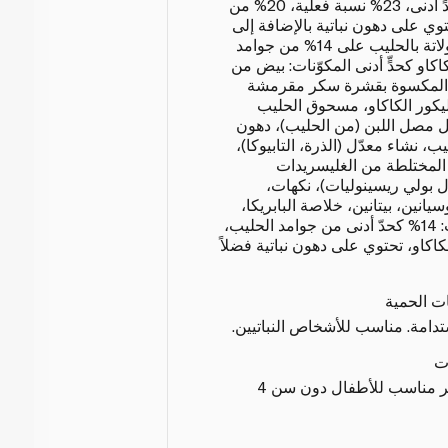
20% من جوامد الحليب كحدٍّ أدنى، 23% نسبة فعلية، 20% من
حتوي على دهون نباتية بالإضافة إلى
زبدة الكاكاو، تحتوي الشوكولاتة بالحليب على 14% من جوامد
مد الكاكاو كحدٍّ أدنى المكوّنات: بيض من
ة المكسوة بقشرة سكر مقرمشة
ليكور الكاكاو، مسحوق الحليب
 مصل اللبن (من الحليب)، دهون
يب، نشاء معدّل (الذرة، التابيوكا)،
 المختلطة من الغليسريدات
 بولي ريسينوليات)، نكهات،
يانين، بيتانين، خلاصة البابريكا،
كاروتين)، شوكولاتة بالحليب: 14% كحدّ أدنى من جوامد الحليب،
لكاكاو، تحتوي على دهون نباتية فضلاً
ات الحمية
امة. مناسب للأشخاص النباتيين.
ت
خطر الاختناق: هذا المنتج غير مناسب للأطفال دون سن 4