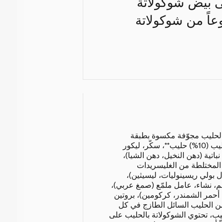
ى بيض شوكولاتة
اً من شوكولاتة
بالحليب مجوّفة مكسوة بطبقة
سكرية من الشوكولاتة بالحليب (10%) حليب**، سكّر، ليكور
نباتية (دهن النخيل، دهن الشيا)،
 المختلطة من الغليسريدات
 بولي ريسينوليات، ليسيثين)،
 نشاء، عامل ملمّع (صمغ عربي)،
، أحمر الشمندر، كركومين)، بروتين
*ما يعادل 426 مل من الحليب السائل الطازج في كل
حليب، تحتوي الشوكولاتة بالحليب على