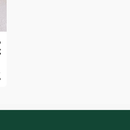
o
g
r
د