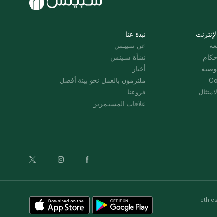
لإنترنت
نبذة عنا
عة
عن سبينس
حكام
نشأة سبينس
وصية
أخبار
Co
ملتزمون بالعمل نحو بيئة أفضل
امتثال
فروعنا
علاقات المستثمرين
ethic