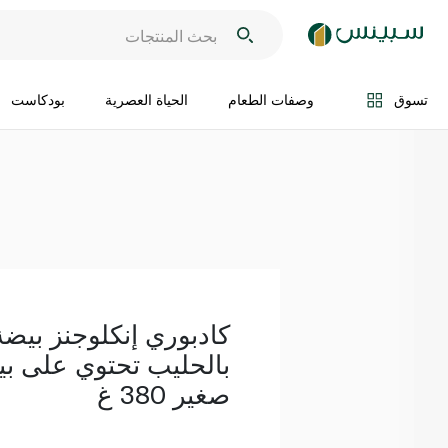
اضف الى السلة
تسوق
وصفات الطعام
الحياة العصرية
بودكاست
كادبوري إنكلوجنز بيضة
بالحليب تحتوي على ب
صغير 380 غ