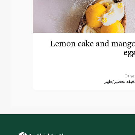
Lemon cake and mang
eg
Othe
قيقة
تحضير/طهي