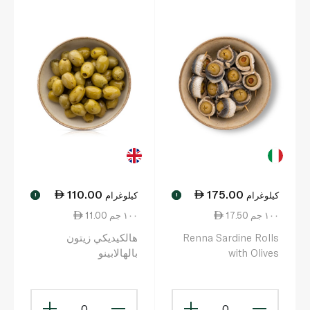
110.00
175.00
كيلوغرام
كيلوغرام
!
!
17.50 ١٠٠ جم
11.00 ١٠٠ جم
Renna Sardine Rolls
هالكيديكي زيتون
with Olives
بالهالابينو
0
0