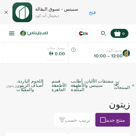
سبينس - تسوق البقالة
فتح
ديجيتال آند كود
EN
0
توصيل مجاني
عر
EN
اللغة
توصيل اليوم
0.00
10:00 – 12:00
UAE
مشتقات الألبان، أطايب
قسم
اللحوم الباردة،
كل
KSA
سبينس والأطعمة
الأطعمة
أصناف الزيتون
زيتون
المنتجات
المثلّجة
الجاهزة
والمقبّلات
زيتون
منتج جديد
ترتيب حسب