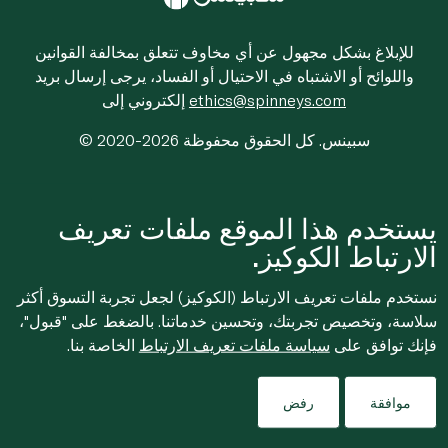
للإبلاغ بشكل مجهول عن أي مخاوف تتعلق بمخالفة القوانين
واللوائح أو الاشتباه في الاحتيال أو الفساد، يرجى إرسال بريد
ethics@spinneys.com
إلكتروني إلى
© 2020-2026 سبينس. كل الحقوق محفوظة
يستخدم هذا الموقع ملفات تعريف
الارتباط الكوكيز.
نستخدم ملفات تعريف الارتباط (الكوكيز) لجعل تجربة التسوق أكثر
سلاسة، وتخصيص تجربتك، وتحسين خدماتنا. بالضغط على "قبول"،
فإنك توافق على
سياسة ملفات تعريف الارتباط
الخاصة بنا.
موافقة
رفض