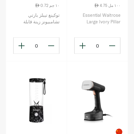
4.75 ١٠٠ مل
0.72 ١٠ جم
Essential Waitrose
توكينغ تيبلز بارتي
Large Ivory Pillar
تشامبيونز زينة قابلة
Candle
للتعليق من وحي كرة
القدم تحمل عبارة "عيد
ميلاد سعيد" باللغة
0
0
الإنجليزية