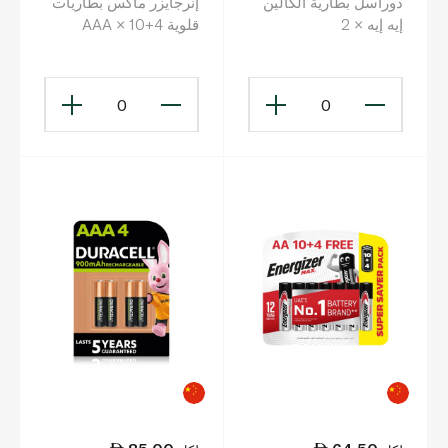
دوراسل بطارية ألكالين
إنرجايزر ماكس بطاريات
إيه إيه × 2
قلوية AAA × 10+4
0
0