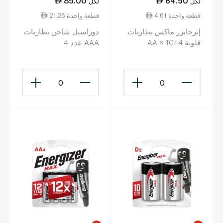
85.00
64.50
لكل
لكل
4.61 قطعة واحدة
21.25 قطعة واحدة
إنرجايزر ماكس بطاريات
دوراسيل شاحن بطاريات
قلوية AA × 10+4
AAA عدد 4
0
0