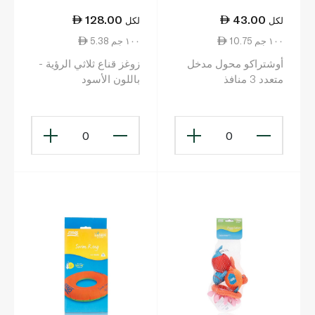
128.00
43.00
لكل
لكل
10.75 ١٠٠ جم
5.38 ١٠٠ جم
أوشتراكو محول مدخل
زوغز قناع ثلاثي الرؤية -
متعدد 3 منافذ
باللون الأسود
0
0