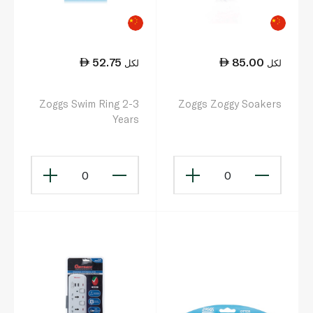
52.75
85.00
لكل
لكل
Zoggs Swim Ring 2-3
Zoggs Zoggy Soakers
Years
0
0