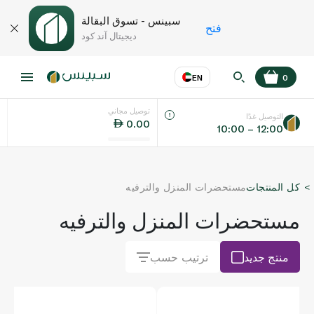
سبينس - تسوق البقالة
فتح
ديجيتال آند كود
EN
0
توصيل مجاني
عر
EN
اللغة
التوصيل غدًا
0.00
10:00 – 12:00
UAE
كل المنتجات
مستحضرات المنزل والترفيه
KSA
مستحضرات المنزل والترفيه
منتج جديد
ترتيب حسب