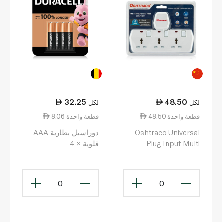
32.25
48.50
لكل
لكل
48.50 قطعة واحدة
8.06 قطعة واحدة
Oshtraco Universal
دوراسيل بطارية AAA
Plug Input Multi
قلوية × 4
Socket T-Shape 3
Way
0
0