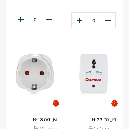
Filament 3w
0
0
18.50
23.75
لكل
لكل
15.27 ١٠٠ جم
0.33 ١٠ جم