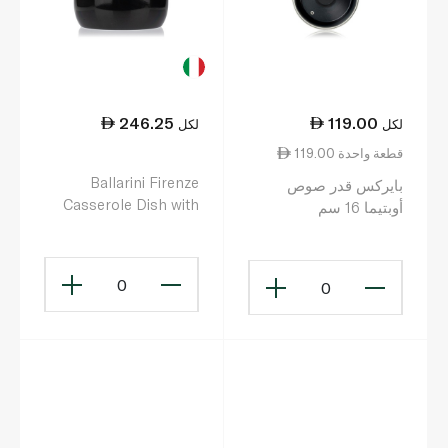
246.25
119.00
لكل
لكل
119.00 قطعة واحدة
Ballarini Firenze
بايركس قدر صوص
Casserole Dish with
أوبتيما 16 سم
Lid 24cm
0
0