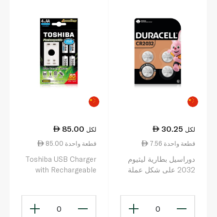
85.00
30.25
لكل
لكل
7.56 قطعة واحدة
85.00 قطعة واحدة
دوراسيل بطارية ليثيوم
Toshiba USB Charger
2032 على شكل عملة
with Rechargeable
معدنية حزمة من قطعتين
Batteries AA
2000mAh x 4
CR2032
0
0