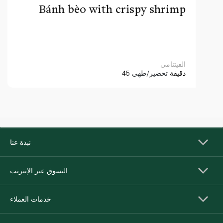
Bánh bèo with crispy shrimp
الفيتنامي
45 دقيقة
تحضير/طهي
نبذة عنا
التسوق عبر الإنترنت
خدمات العملاء