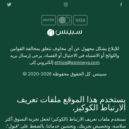
للإبلاغ بشكل مجهول عن أي مخاوف تتعلق بمخالفة القوانين
واللوائح أو الاشتباه في الاحتيال أو الفساد، يرجى إرسال بريد
ethics@spinneys.com
إلكتروني إلى
© 2020-2026 سبينس. كل الحقوق محفوظة
يستخدم هذا الموقع ملفات تعريف
الارتباط الكوكيز.
نستخدم ملفات تعريف الارتباط (الكوكيز) لجعل تجربة التسوق أكثر
سلاسة، وتخصيص تجربتك، وتحسين خدماتنا. بالضغط على "قبول"،