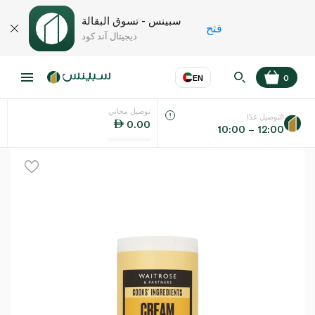
سبينس - تسوق البقالة
فتح
ديجيتال آند كود
EN
0
توصيل مجاني
عر
EN
اللغة
التوصيل غدًا
0.00
10:00 – 12:00
UAE
KSA