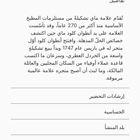
تفاصيل
تُقدّم علامة ماي تشكيلةً من مستلزمات المطبخ
الأساسية منذ أكثر من 270 عاماً، وقد تأسّست
العلامة على يد أنطوان كلود ماي حين اكتشف
خصائص الخلّ المذهلة. وافتتح أنطوان كلود أوّل
متجر له في باريس عام 1747 وبدأ ببيع تشكيلةٍ
واسعة من الخردل العطري، وسرعان ما اكتسب
قاعدة عملاء أوفياء من السكان المحليين والعائلة
المالكة، وما لبث أن أصبح متجره علامة عالمية
مرموقة.
إرشادات التحضير
الحساسية
بلد المنشأ