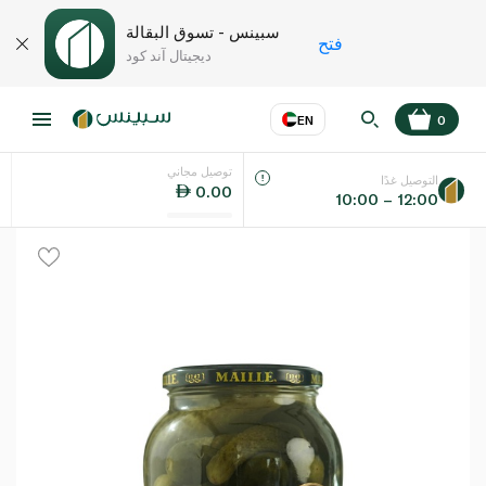
سبينس - تسوق البقالة
فتح
ديجيتال آند كود
EN
0
توصيل مجاني
عر
EN
اللغة
التوصيل غدًا
0.00
10:00 – 12:00
UAE
KSA