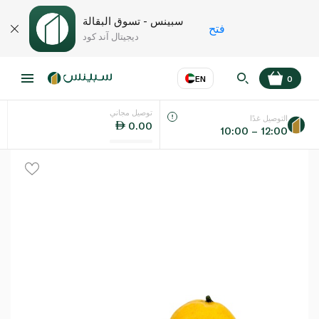
سبينس - تسوق البقالة
فتح
ديجيتال آند كود
EN
0
توصيل مجاني
عر
EN
اللغة
التوصيل غدًا
0.00
10:00 – 12:00
UAE
KSA