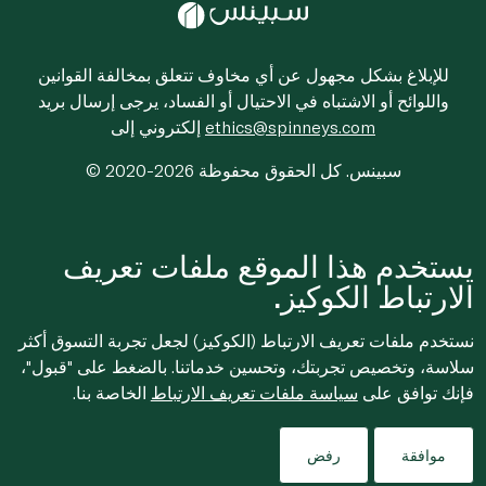
للإبلاغ بشكل مجهول عن أي مخاوف تتعلق بمخالفة القوانين
واللوائح أو الاشتباه في الاحتيال أو الفساد، يرجى إرسال بريد
ethics@spinneys.com
إلكتروني إلى
© 2020-2026 سبينس. كل الحقوق محفوظة
يستخدم هذا الموقع ملفات تعريف
الارتباط الكوكيز.
نستخدم ملفات تعريف الارتباط (الكوكيز) لجعل تجربة التسوق أكثر
سلاسة، وتخصيص تجربتك، وتحسين خدماتنا. بالضغط على "قبول"،
فإنك توافق على
سياسة ملفات تعريف الارتباط
الخاصة بنا.
موافقة
رفض