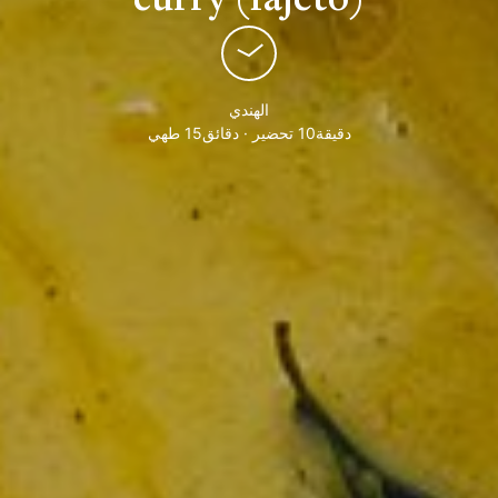
الهندي
دقيقة10 تحضير · دقائق15 طهي