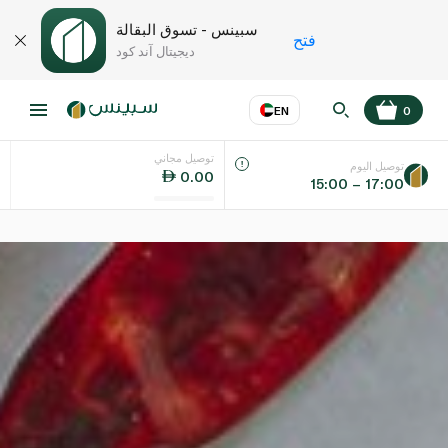
سبينس - تسوق البقالة
فتح
ديجيتال آند كود
EN
0
توصيل مجاني
عر
EN
اللغة
توصيل اليوم
0.00
15:00 – 17:00
UAE
KSA