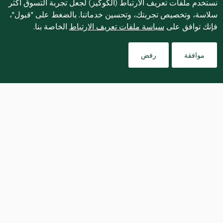
نستخدم ملفات تعريف الارتباط (الكوكيز) لجعل تجربة التسوق أكثر
سلاسة، وتخصيص تجربتك، وتحسين خدماتنا. بالضغط على "قبول"،
فإنك توافق على
سياسة ملفات تعريف الارتباط
الخاصة بنا.
موافقة
رفض
A comforting Gujarati curry that celebrates 
the sweetness of ripe mangoes. This quick 
version combines creamy yoghurt, fragrant 
spices and juicy tomatoes to create a light, 