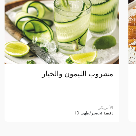
مشروب الليمون والخيار
الأمريكي
10 دقيقة
تحضير/طهي