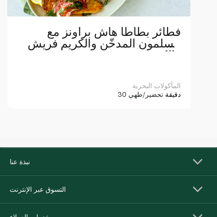
فطائر بطاطا هاش براونز مع
السلمون المدخّن والكريم فريش
والكبر
المأكولات البحرية
30 دقيقة
تحضير/طهي
نبذة عنا
التسوق عبر الإنترنت
خدمات العملاء