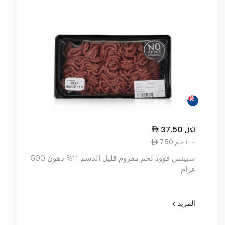
37.50
لكل
7.50 ١٠٠ جم
سبينس فوود لحم مفروم قليل الدسم 11% دهون 500
غرام
المزيد