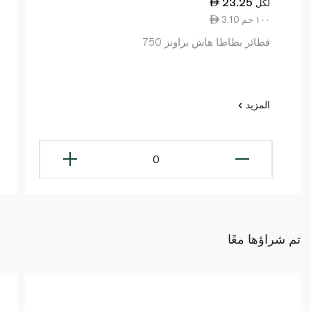
23.25
لكل
3.10 ١٠٠ جم
فطائر بطاطا هاش براونز 750
المزيد
0
تم شراؤها معًا