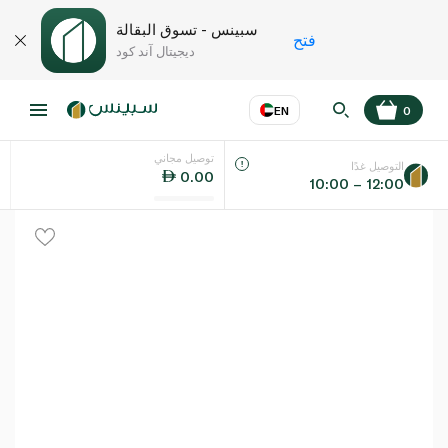
سبينس - تسوق البقالة
فتح
ديجيتال آند كود
EN
0
توصيل مجاني
عر
EN
اللغة
التوصيل غدًا
0.00
10:00 – 12:00
UAE
KSA