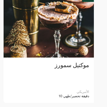
موكتيل سمورز
الأمريكي
10 دقيقة
تحضير/طهي