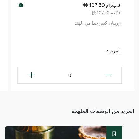
107.50
كيلوغرام
!
107.50 ١ كجم
روبيان كبير جدا من الهند
المزيد
0
المزيد من الوصفات الملهمة