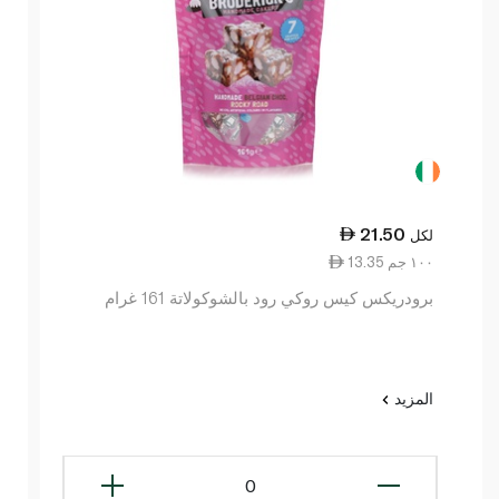
21.50
لكل
13.35 ١٠٠ جم
برودريكس كيس روكي رود بالشوكولاتة 161 غرام
المزيد
0