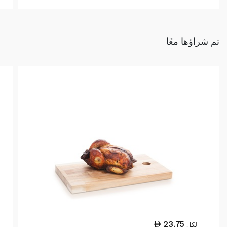
تم شراؤها معًا
23.75
لكل