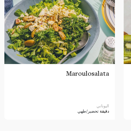
Maroulosalata
اليوناني
دقيقة
تحضير/طهي