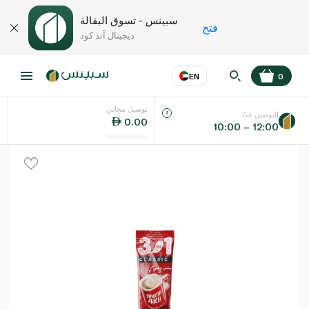
سبينس - تسوق البقالة
فتح
ديجيتال آند كود
EN
0
توصيل مجاني
عر
EN
اللغة
التوصيل غدًا
0.00
10:00 – 12:00
UAE
KSA