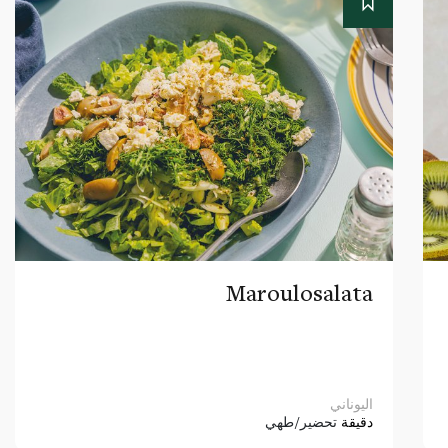
Maroulosalata
اليوناني
دقيقة
تحضير/طهي