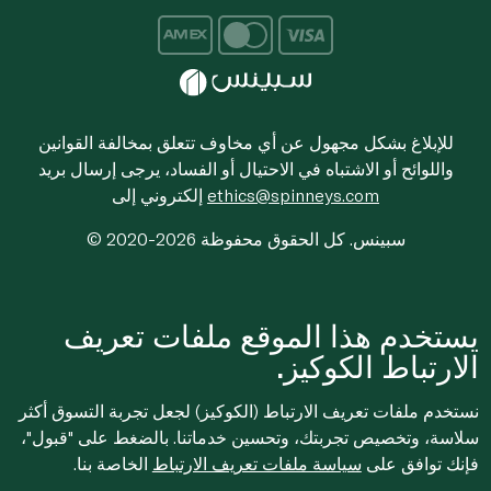
للإبلاغ بشكل مجهول عن أي مخاوف تتعلق بمخالفة القوانين
واللوائح أو الاشتباه في الاحتيال أو الفساد، يرجى إرسال بريد
ethics@spinneys.com
إلكتروني إلى
© 2020-2026 سبينس. كل الحقوق محفوظة
يستخدم هذا الموقع ملفات تعريف
الارتباط الكوكيز.
نستخدم ملفات تعريف الارتباط (الكوكيز) لجعل تجربة التسوق أكثر
سلاسة، وتخصيص تجربتك، وتحسين خدماتنا. بالضغط على "قبول"،
فإنك توافق على
سياسة ملفات تعريف الارتباط
الخاصة بنا.