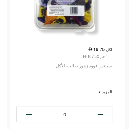
16.75
لكل
167.50 ١٠٠ جم
سبينس فوود زهور صالحة للأكل
المزيد
0