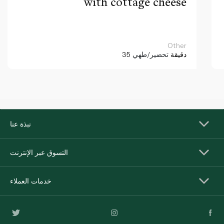
with cottage cheese
Other
35 دقيقة
تحضير/طهي
نبذة عنا
التسوق عبر الإنترنت
خدمات العملاء