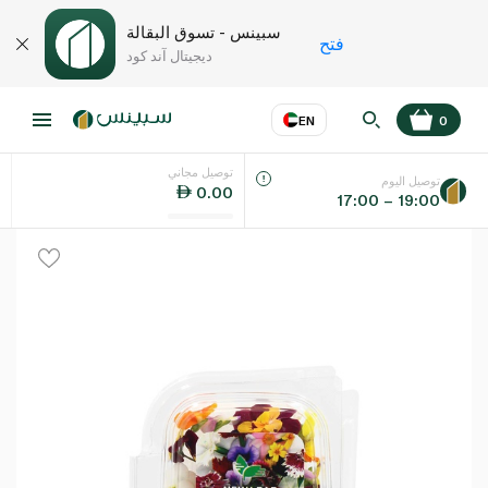
سبينس - تسوق البقالة
فتح
ديجيتال آند كود
EN
0
توصيل مجاني
عر
EN
اللغة
توصيل اليوم
0.00
17:00 – 19:00
UAE
KSA