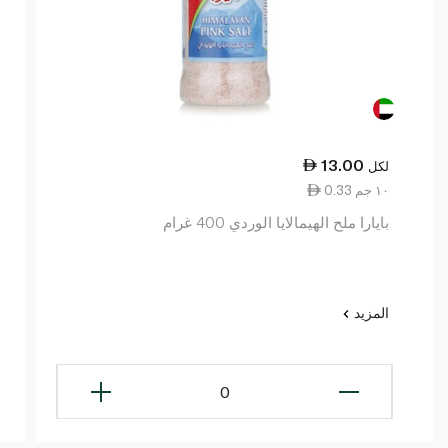
13.00
لكل
0.33 ١٠ جم
بايارا ملح الهيمالايا الوردي 400 غرام
المزيد
0