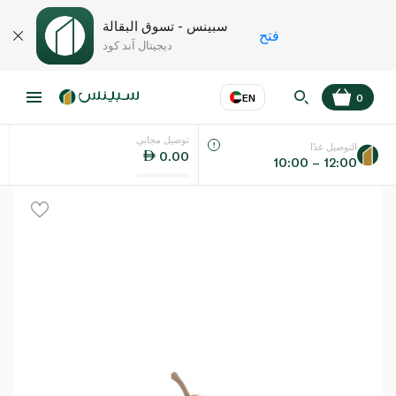
سبينس - تسوق البقالة
فتح
ديجيتال آند كود
EN
0
توصيل مجاني
عر
EN
اللغة
التوصيل غدًا
0.00
10:00 – 12:00
UAE
KSA