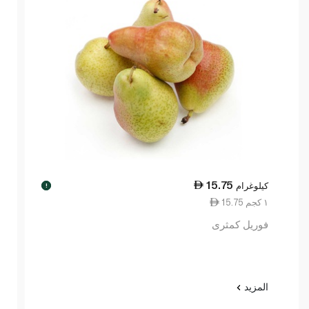
15.75
كيلوغرام
!
15.75 ١ كجم
فوريل كمثرى
المزيد