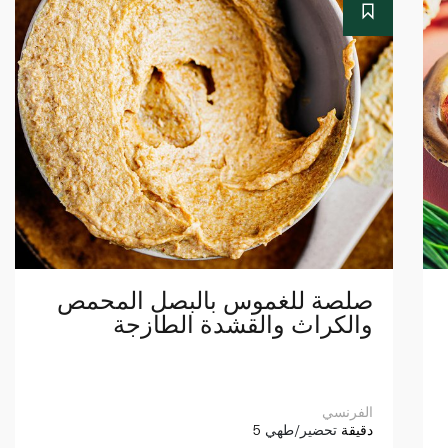
صلصة للغموس بالبصل المحمص
والكراث والقشدة الطازجة
الفرنسي
5 دقيقة
تحضير/طهي