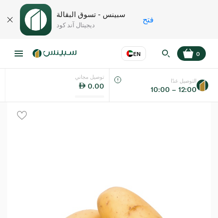
سبينس - تسوق البقالة
فتح
ديجيتال آند كود
EN
0
توصيل مجاني
عر
EN
اللغة
التوصيل غدًا
0.00
10:00 – 12:00
UAE
KSA