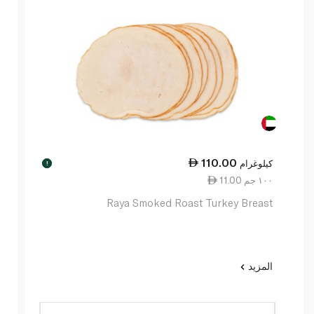
110.00
كيلوغرام
!
11.00 ١٠٠ جم
Raya Smoked Roast Turkey Breast
المزيد