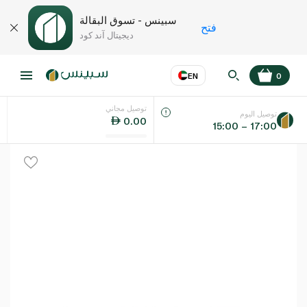
سبينس - تسوق البقالة
فتح
ديجيتال آند كود
EN
0
توصيل مجاني
عر
EN
اللغة
توصيل اليوم
0.00
15:00 – 17:00
UAE
KSA