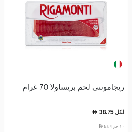
ريجامونتي لحم بريساولا 70 غرام
لكل
38.75
5.54 ١٠ جم