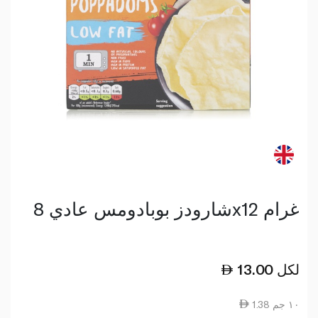
شارودز بوبادومس عادي 8x12 غرام
لكل
13.00
1.38 ١٠ جم