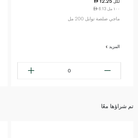
12.25
لكل
6.13 ١٠٠ مل
ماجي صلصة توابل 200 مل
المزيد
0
تم شراؤها معًا