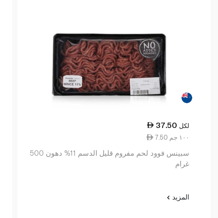
37.50
لكل
7.50 ١٠٠ جم
سبينس فوود لحم مفروم قليل الدسم 11% دهون 500
غرام
المزيد