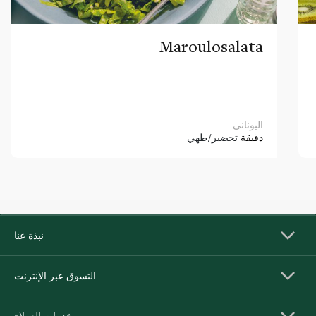
Maroulosalata
اليوناني
دقيقة
تحضير/طهي
نبذة عنا
التسوق عبر الإنترنت
خدمات العملاء