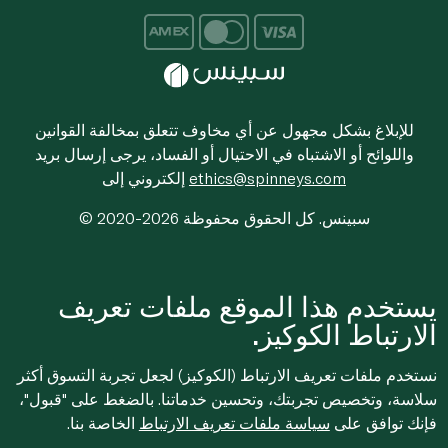
للإبلاغ بشكل مجهول عن أي مخاوف تتعلق بمخالفة القوانين
واللوائح أو الاشتباه في الاحتيال أو الفساد، يرجى إرسال بريد
ethics@spinneys.com
إلكتروني إلى
© 2020-2026 سبينس. كل الحقوق محفوظة
يستخدم هذا الموقع ملفات تعريف
الارتباط الكوكيز.
نستخدم ملفات تعريف الارتباط (الكوكيز) لجعل تجربة التسوق أكثر
سلاسة، وتخصيص تجربتك، وتحسين خدماتنا. بالضغط على "قبول"،
فإنك توافق على
سياسة ملفات تعريف الارتباط
الخاصة بنا.