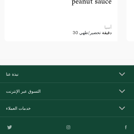
peanut sauce
آسيا
30 دقيقة
تحضير/طهي
نبذة عنا
التسوق عبر الإنترنت
خدمات العملاء