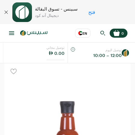
سبينس - تسوق البقالة
فتح
ديجيتال آند كود
EN
0
توصيل مجاني
عر
EN
اللغة
توصيل اليوم
0.00
10:00 – 12:00
UAE
KSA