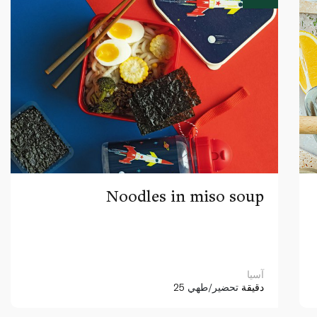
Noodles in miso soup
آسيا
25 دقيقة
تحضير/طهي