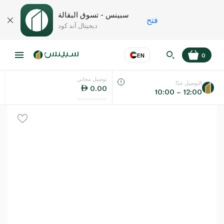
سبينس - تسوق البقالة
فتح
ديجيتال آند كود
EN
0
توصيل مجاني
عر
EN
اللغة
التوصيل غدًا
0.00
10:00 – 12:00
UAE
KSA