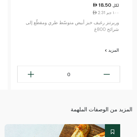
18.50
لكل
2.31 ١٠٠ جم
وربرتنز رغيف خبز أبيض متوسّط طري ومقطّع إلى
شرائح 800غ
المزيد
0
المزيد من الوصفات الملهمة