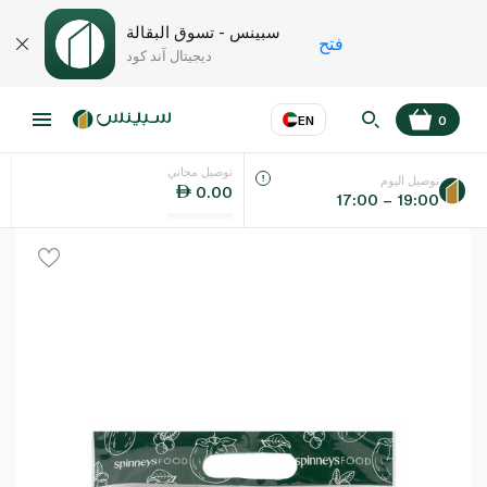
سبينس - تسوق البقالة
فتح
ديجيتال آند كود
EN
0
توصيل مجاني
عر
EN
اللغة
توصيل اليوم
0.00
17:00 – 19:00
UAE
KSA