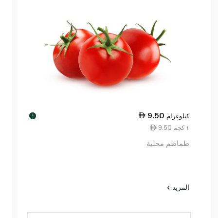
9.50
كيلوغرام
!
9.50 ١ كجم
طماطم محلية
المزيد