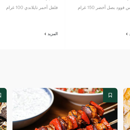
فوود بصل أخضر 150 غرام
فلفل أحمر تايلاندي 100 غرام
د
المزيد