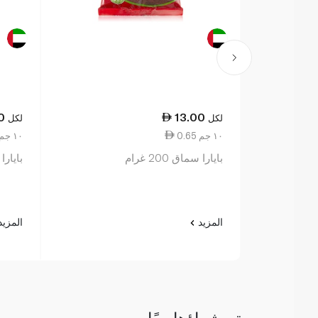
0
13.00
لكل
لكل
0.65 ١٠ جم
1.10 ١٠ جم
بايارا سماق 200 غرام
بايارا 
المزيد
المزي