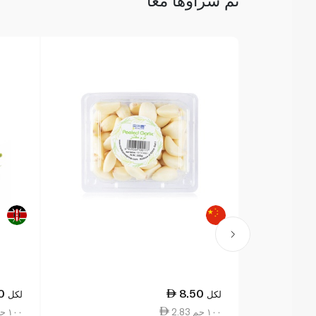
تم شراؤها معًا
0
8.50
لكل
لكل
2.83 ١٠٠ جم
4.67 ١٠٠ جم