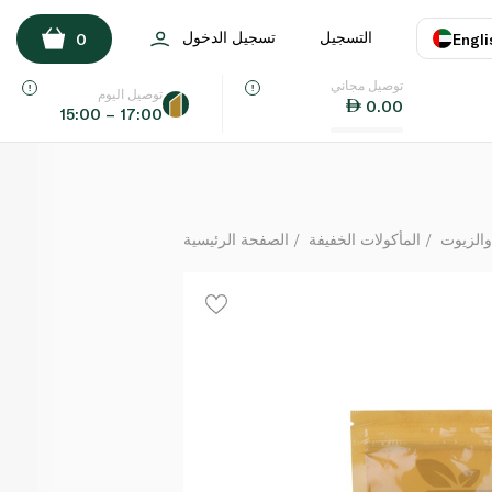
Spinneysfood Chilli Powder 200g
التسجيل
تسجيل الدخول
0
Engli
لكل
توصيل مجاني
اللغة
E
توصيل اليوم
0.00
15:00 – 17:00
UAE
KSA
والزيوت
المأكولات الخفيفة
الصفحة الرئيسية