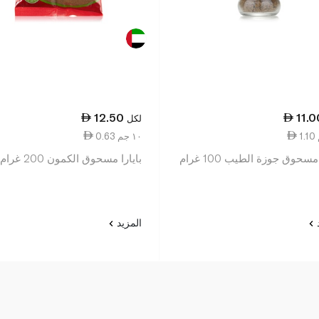
12.50
11.0
لكل
0.63 ١٠ جم
مسحوق جوزة الطيب 100 غرام
بايارا مسحوق الكمون 200 غرام
د
المزيد