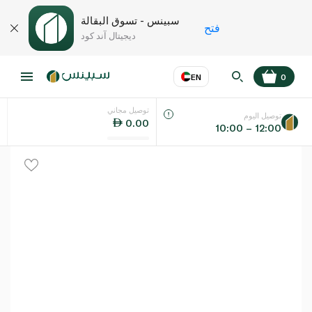
سبينس - تسوق البقالة
فتح
ديجيتال آند كود
EN
0
توصيل مجاني
عر
EN
اللغة
توصيل اليوم
0.00
10:00 – 12:00
UAE
KSA