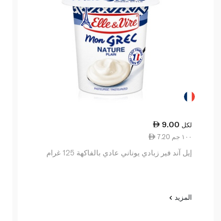
9.00
لكل
7.20 ١٠٠ جم
إيل آند فير زبادي يوناني عادي بالفاكهة 125 غرام
المزيد