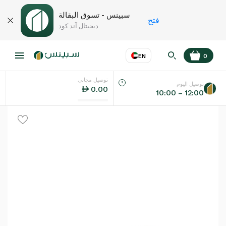
سبينس - تسوق البقالة
فتح
ديجيتال آند كود
EN
0
توصيل مجاني
عر
EN
اللغة
توصيل اليوم
0.00
10:00 – 12:00
UAE
KSA