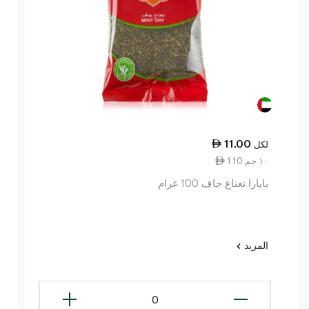
11.00
لكل
1.10 ١٠ جم
بايارا نعناع جاف 100 غرام
المزيد
0