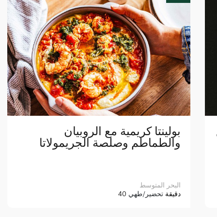
بولينتا كريمية مع الروبيان
والطماطم وصلصة الجريمولاتا
البحر المتوسط
40 دقيقة
تحضير/طهي