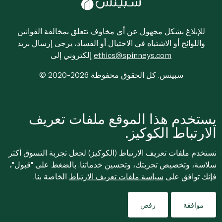
للإبلاغ بشكل مجهول عن أي مخاوف تتعلق بمخالفة القوانين
واللوائح أو الاشتباه في الاحتيال أو الفساد، يرجى إرسال بريد
ethics@spinneys.com
إلكتروني إلى
© 2020-2026 سبينس. كل الحقوق محفوظة
يستخدم هذا الموقع ملفات تعريف
الارتباط الكوكيز.
نستخدم ملفات تعريف الارتباط (الكوكيز) لجعل تجربة التسوق أكثر
سلاسة، وتخصيص تجربتك، وتحسين خدماتنا. بالضغط على "قبول"،
فإنك توافق على
سياسة ملفات تعريف الارتباط
الخاصة بنا.
موافقة
رفض