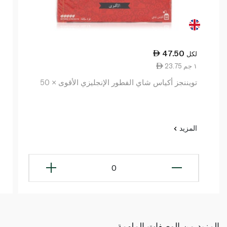
47.50
لكل
23.75 ١ جم
تويننجز أكياس شاي الفطور الإنجليزي الأقوى × 50
المزيد
0
المزيد من الوصفات الملهمة