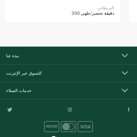
البريطاني
330 دقيقة
تحضير/طهي
نبذة عنا
التسوق عبر الإنترنت
خدمات العملاء