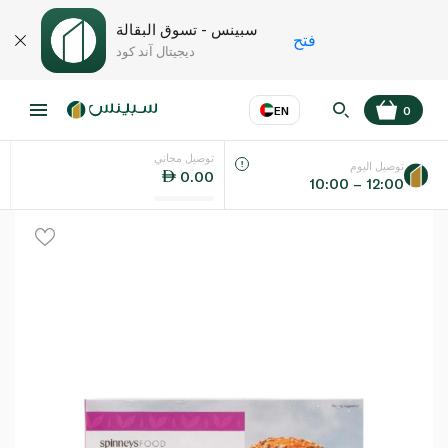
سبينس - تسوق البقالة
فتح
ديجيتال آند كود
EN
0
توصيل مجاني
عر
EN
اللغة
توصيل اليوم
0.00
10:00 – 12:00
UAE
KSA