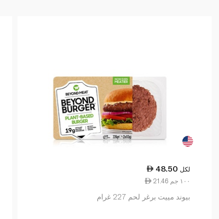
48.50
لكل
21.46 ١٠٠ جم
بيوند مييت برغر لحم 227 غرام