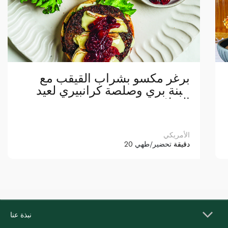
برغر مكسو بشراب القيقب مع
جبنة بري وصلصة كرانبيري لعيد
الميلاد
الأمريكي
20 دقيقة
تحضير/طهي
نبذة عنا