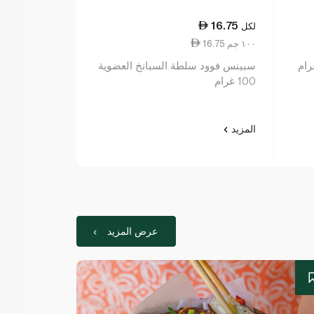
33.50
16.75
لكل
لكل
16.75 ١٠٠ جم
3.35 قطعة واحدة
سبينس فوود سلطة السبانخ العضوية
سبينس فوود بيض 
100 غرام
المزيد
المزيد
عرض المزيد