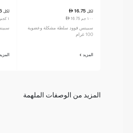
5
16.75
لكل
لكل
16.75 ١٠٠ جم
77.34 ١ كجم
سبينس فوود سلطة مشكلة وعضوية
سبينس ف
100 غرام
المزيد
المزي
المزيد من الوصفات الملهمة