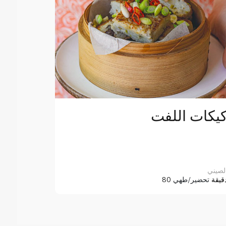
يكات اللفت
لصيني
8 دقيقة
تحضير/طهي