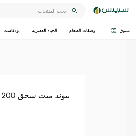
اضف الى السلة
تسوق
وصفات الطعام
الحياة العصرية
بودكاست
بيوند ميت سجق 200 غرام