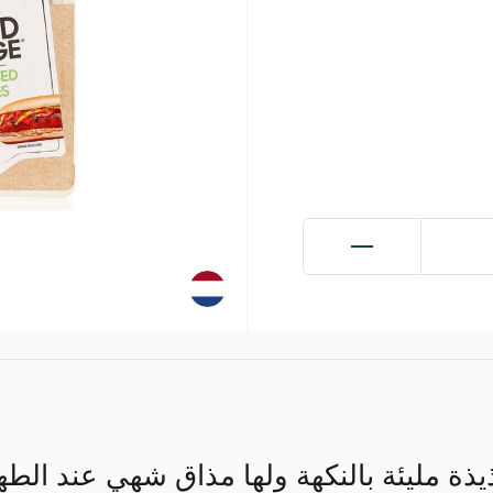
للذيذة مليئة بالنكهة ولها مذاق شهي عند الط