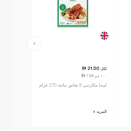
32.25
21.50
لكل
لكل
7.96 ١٠٠ جم
10.75 ١٠٠ جم
ليندا مكارتني 6 نقانق نباتية 270 غرام
كورن قطع 300 غرام
المزيد
المزيد