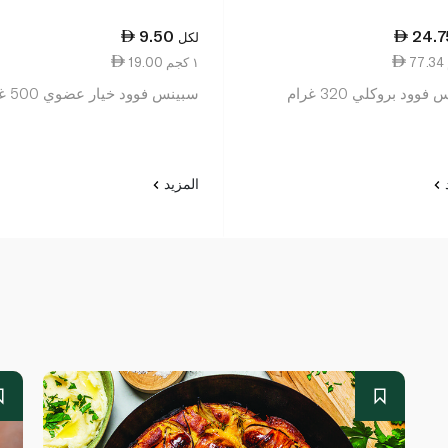
9.50
24.7
لكل
19.00 ١ كجم
وود بروكلي 320 غرام
سبينس فوود خيار عضوي 500 غرام
د
المزيد