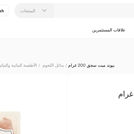
المنتجات
sh
عر
N
علاقات المستثمرين
بيوند ميت سجق 200 غرام
بدائل اللحوم
الأطعمة النباتية والنبا