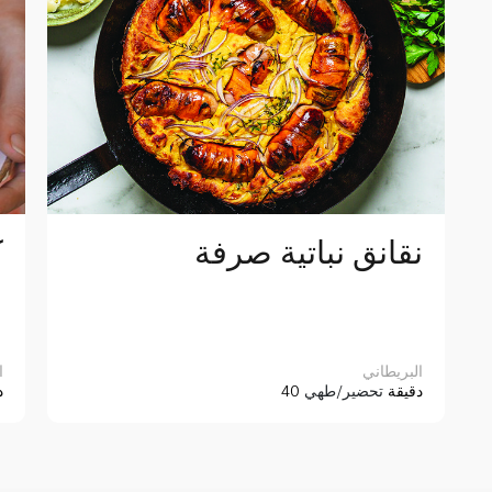
نقانق نباتية صرفة
ك
البريطاني
ا
40 دقيقة
تحضير/طهي
0