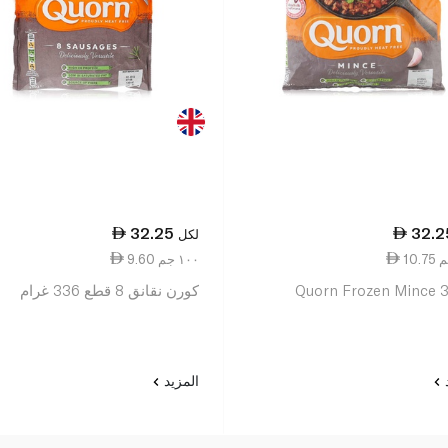
32.25
32.2
لكل
9.60 ١٠٠ جم
Quorn Frozen Mince
كورن نقانق 8 قطع 336 غرام
د
المزيد