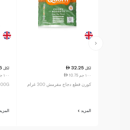
5
32.25
لكل
لكل
10.75 ١٠٠ جم
10.75 ١٠٠ جم
كورن قطع دجاج مقرمش 300 غرام
 300G
المزيد
المزي