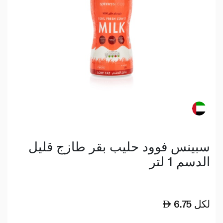
سبينس فوود حليب بقر طازج قليل
الدسم 1 لتر
لكل
6.75