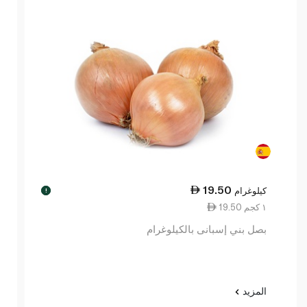
19.50
كيلوغرام
!
19.50 ١ كجم
بصل بني إسبانى بالكيلوغرام
المزيد