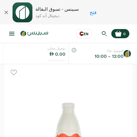
سبينس - تسوق البقالة
فتح
ديجيتال آند كود
EN
0
توصيل مجاني
عر
EN
اللغة
التوصيل غدًا
0.00
10:00 – 12:00
UAE
KSA