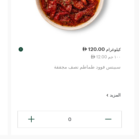
120.00
كيلوغرام
!
12.00 ١٠٠ جم
سبينس فوود طماطم نصف مجففة
المزيد
0