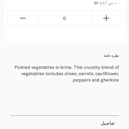
4.57 ١٠٠ جم
0
نظرة عامة
Pickled vegetables in brine. This crunchy blend of
vegetables includes olives, carrots, cauliflower,
peppers and gherkins.
تفاصيل