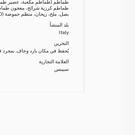
طماطم كرزية شرائح، معجون طماطم
بصل، ملح، ريحان، منظم حموضة (E330)، ثوم
بلد المنشأ
Italy
التخزين
يُحفظ في مكان بارد وجاف. بمجرد ف
العلامة التجارية
سبينس