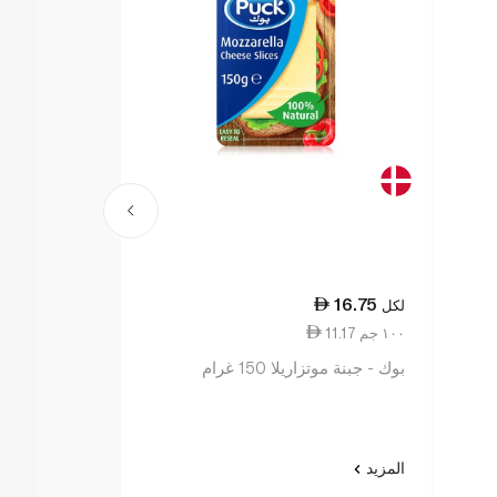
16.75
لكل
11.17 ١٠٠ جم
بوك - جبنة موتزاريلا 150 غرام
المزيد