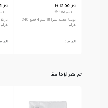
5
12.00
لكل
لكل
3.53 ١٠٠ جم
6.06 ١٠٠ جم
بونيتا عجينة بيتزا 19 سم 4 قطع 340
غرام
غرام
المزيد
المزي
تم شراؤها معًا