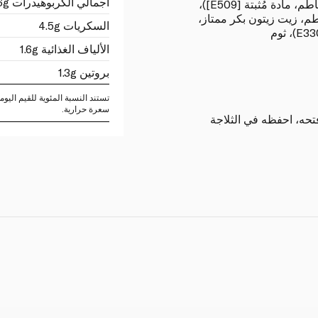
اجمالي الكربوهيدرات 6g
طماطم (طماطم مكعبة، عصير طماطم، مادة مُثبتة [E509])،
، زيت زيتون بكر ممتاز،
السكريات 4.5g
الألياف الغذائية 1.6g
بروتين 1.3g
سعرة حرارية.
تحه، احفظه في الثلاجة