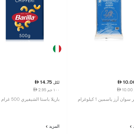
14.75
10.0
لكل
2.95 ١٠٠ جم
وان أرز ياسمين 1 كيلوغرام
باريلا باستا الشيفيري 500 غرام
د
المزيد