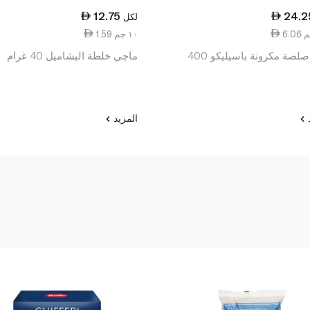
12.75
24.2
لكل
1.59 ١٠ جم
باريلا صلصة مكرونة باسيليكو 400
ماجي خلطة البشاميل 40 غرام
د
المزيد