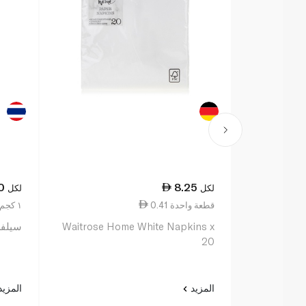
0
8.25
لكل
لكل
0.41 قطعة واحدة
10.00 ١ كجم
Waitrose Home White Napkins x
سيلفر س
20
المزيد
المزي