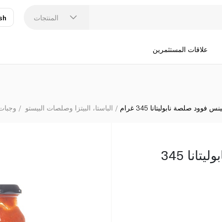
المنتجات
sh
عر
N
علاقات المستثمرين
س فوود صلصة نابوليتانا 345 غرام
الباستا، البيتزا وصلصات البيستو
وجبات 
سبينس فوود صلصة نابوليتانا 345