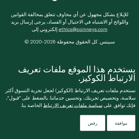
للإبلاغ بشكل مجهول عن أي مخاوف تتعلق بمخالفة القوانين
واللوائح أو الاشتباه في الاحتيال أو الفساد، يرجى إرسال بريد
ethics@spinneys.com
إلكتروني إلى
© 2020-2026 سبينس. كل الحقوق محفوظة
يستخدم هذا الموقع ملفات تعريف
الارتباط الكوكيز.
نستخدم ملفات تعريف الارتباط (الكوكيز) لجعل تجربة التسوق أكثر
سلاسة، وتخصيص تجربتك، وتحسين خدماتنا. بالضغط على "قبول"،
فإنك توافق على
سياسة ملفات تعريف الارتباط
الخاصة بنا.
موافقة
رفض