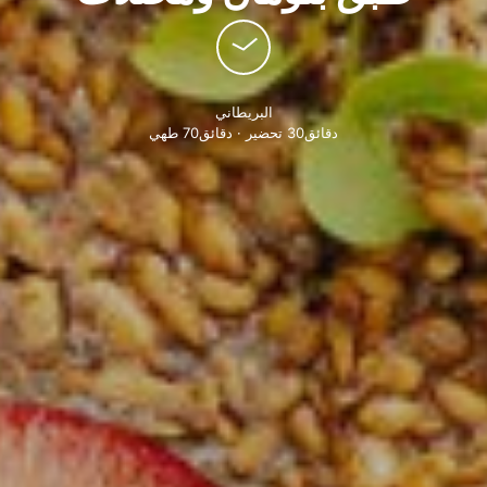
البريطاني
دقائق30 تحضير · دقائق70 طهي