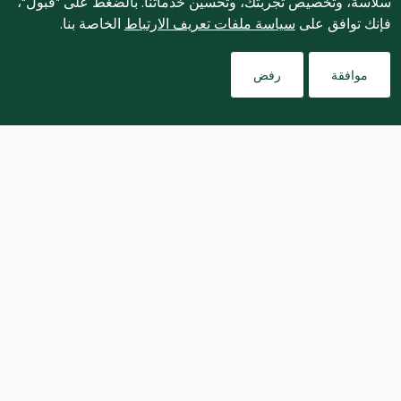
سلاسة، وتخصيص تجربتك، وتحسين خدماتنا. بالضغط على "قبول"،
فإنك توافق على
سياسة ملفات تعريف الارتباط
الخاصة بنا.
موافقة
رفض
تحفظ المخلّلات لمدّة أسبوع واحد على 
الأقلّ قبل تقديمها لتعزيز نكهتها