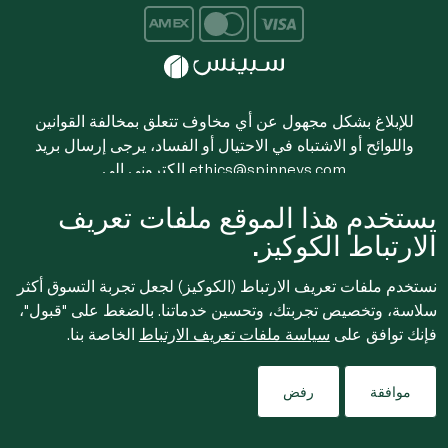
للإبلاغ بشكل مجهول عن أي مخاوف تتعلق بمخالفة القوانين
واللوائح أو الاشتباه في الاحتيال أو الفساد، يرجى إرسال بريد
ethics@spinneys.com
إلكتروني إلى
© 2020-2026 سبينس. كل الحقوق محفوظة
يستخدم هذا الموقع ملفات تعريف
الارتباط الكوكيز.
نستخدم ملفات تعريف الارتباط (الكوكيز) لجعل تجربة التسوق أكثر
سلاسة، وتخصيص تجربتك، وتحسين خدماتنا. بالضغط على "قبول"،
فإنك توافق على
سياسة ملفات تعريف الارتباط
الخاصة بنا.
موافقة
رفض