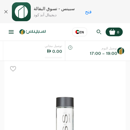
سبينس - تسوق البقالة
فتح
ديجيتال آند كود
EN
0
توصيل مجاني
عر
EN
اللغة
توصيل اليوم
0.00
17:00 – 19:00
UAE
KSA