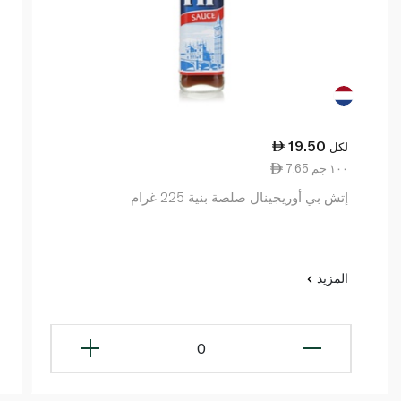
19.50
لكل
7.65 ١٠٠ جم
إتش بي أوريجينال صلصة بنية 225 غرام
المزيد
0