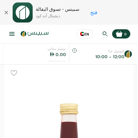
سبينس - تسوق البقالة
فتح
ديجيتال آند كود
EN
0
توصيل مجاني
عر
EN
اللغة
التوصيل غدًا
0.00
10:00 – 12:00
UAE
KSA